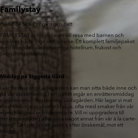
Familystay
Från
824
SEK
Per gäst och natt
FAMILYSTAY är för dig som vill resa med barnen och
uppleva både lugn och rörelse. Ett komplett familjepaket
med boende i våra charmiga hotellrum, frukost och
Skogshinderbanan.
Middag på Siggesta Gård
I vår Restaurang Ladugården kan man sitta både inne och
på vår uteservering. I ert paket ingår en enrättersmiddag
som serveras i Restaurang Ladugården. Här lagar vi mat
med säsongens råvaror i fokus, ofta med smaker från vår
egen trädgård och närområde. Vill ni uppgradera till
trerättersmiddag eller välja något annat från vår à la carte-
meny? Det går fint att justera efter önskemål, mot ett
tillägg.