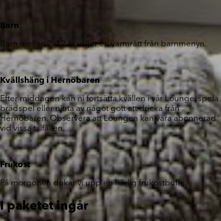
Barn
Barn mellan 2–12 år väljer en varmrätt från barnmenyn.
Kvällshäng i Hernöbaren
Efter middagen kan ni fortsätta kvällen i vår Lounge, spela
brädspel eller njuta av något gott att dricka från
Hernöbaren. Observera att Loungen kan vara abonnerad
vid vissa tillfällen.
Frukost
På morgonen dukar vi upp en härlig frukostbuffé.
I paketet ingår