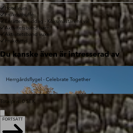
Hotellrum
Frukostbuffé
Enrättersmiddag - Köksmästarens val
Aktivitetsband barn
Aktivitetsband vuxen
Frukosttid
Du kanske även är intresserad av
Herrgårdsflygel - Celebrate Together
Totalpris
:
0
SEK
FORTSÄTT