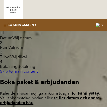
1
BOKNINGSMENY
1
1
Datum
Välj datum
2
Rum
Välj rum
3
Tillval
Välj tillval
4
Betalning
Betalning
Skip to main content
Boka paket & erbjudanden
Kalendern visar möjliga ankomstdagar för
Familystay
.
Välj ankomstdag nedan eller
se fler datum och andra
erbjudanden här.